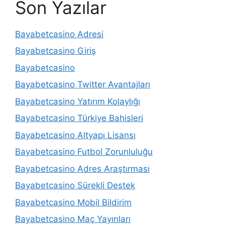
Son Yazılar
Bayabetcasino Adresi
Bayabetcasino Giriş
Bayabetcasino
Bayabetcasino Twitter Avantajları
Bayabetcasino Yatırım Kolaylığı
Bayabetcasino Türkiye Bahisleri
Bayabetcasino Altyapı Lisansı
Bayabetcasino Futbol Zorunluluğu
Bayabetcasino Adres Araştırması
Bayabetcasino Sürekli Destek
Bayabetcasino Mobil Bildirim
Bayabetcasino Maç Yayınları