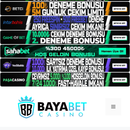
İçeriğe
atla
Menü