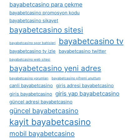
bayabetcasino para çekme
bayabetcasino promosyon kodu
bayabetcasino sikayet
bayabetcasino sitesi
bayabetcasino tv
bayabetcasino spor bahisleri
bayabetcasino tv izle
bayabetcasino twitter
bayabetcasino web sitesi
bayabetcasino yeni adres
bayabetcasino yorumları
bayabetcasino şifremi unuttum
canli bayabetcasino
giris adresi bayabetcasino
giris yap bayabetcasino
giris bayabetcasino
güncel adresi bayabetcasino
güncel bayabetcasino
kayit bayabetcasino
mobil bayabetcasino