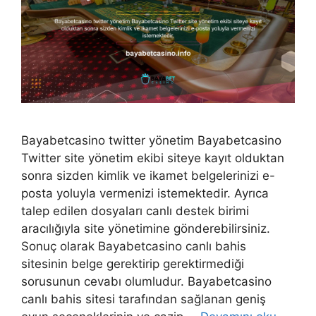
Bayabetcasino twitter yönetim Bayabetcasino
Twitter site yönetim ekibi siteye kayıt olduktan
sonra sizden kimlik ve ikamet belgelerinizi e-
posta yoluyla vermenizi istemektedir. Ayrıca
talep edilen dosyaları canlı destek birimi
aracılığıyla site yönetimine gönderebilirsiniz.
Sonuç olarak Bayabetcasino canlı bahis
sitesinin belge gerektirip gerektirmediği
sorusunun cevabı olumludur. Bayabetcasino
canlı bahis sitesi tarafından sağlanan geniş