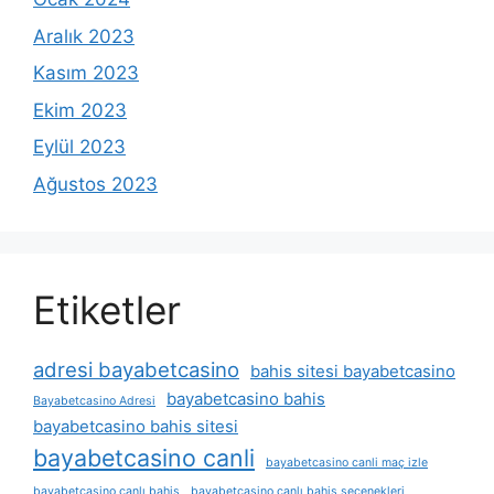
Aralık 2023
Kasım 2023
Ekim 2023
Eylül 2023
Ağustos 2023
Etiketler
adresi bayabetcasino
bahis sitesi bayabetcasino
bayabetcasino bahis
Bayabetcasino Adresi
bayabetcasino bahis sitesi
bayabetcasino canli
bayabetcasino canli maç izle
bayabetcasino canlı bahis
bayabetcasino canlı bahis seçenekleri