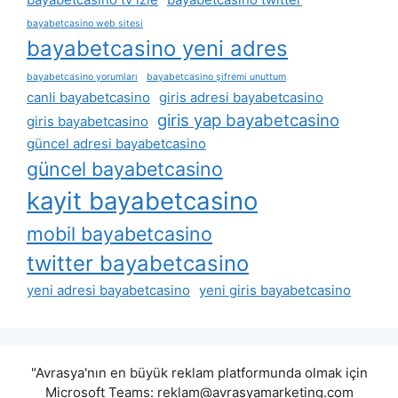
bayabetcasino web sitesi
bayabetcasino yeni adres
bayabetcasino yorumları
bayabetcasino şifremi unuttum
canli bayabetcasino
giris adresi bayabetcasino
giris yap bayabetcasino
giris bayabetcasino
güncel adresi bayabetcasino
güncel bayabetcasino
kayit bayabetcasino
mobil bayabetcasino
twitter bayabetcasino
yeni adresi bayabetcasino
yeni giris bayabetcasino
"Avrasya'nın en büyük reklam platformunda olmak için
Microsoft Teams:
reklam@avrasyamarketing.com