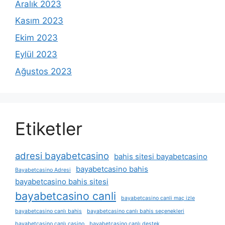
Aralık 2023
Kasım 2023
Ekim 2023
Eylül 2023
Ağustos 2023
Etiketler
adresi bayabetcasino
bahis sitesi bayabetcasino
bayabetcasino bahis
Bayabetcasino Adresi
bayabetcasino bahis sitesi
bayabetcasino canli
bayabetcasino canli maç izle
bayabetcasino canlı bahis
bayabetcasino canlı bahis seçenekleri
bayabetcasino canlı casino
bayabetcasino canlı destek