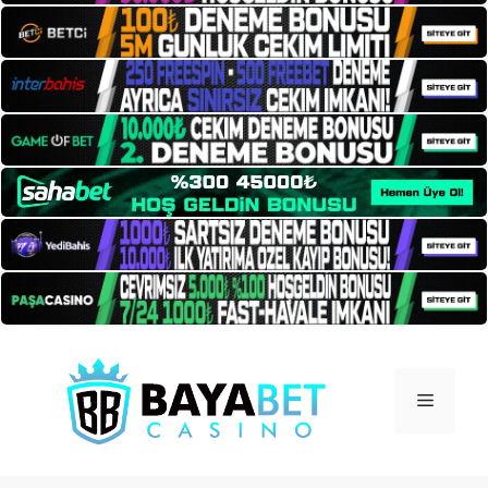
İçeriğe
atla
Menü