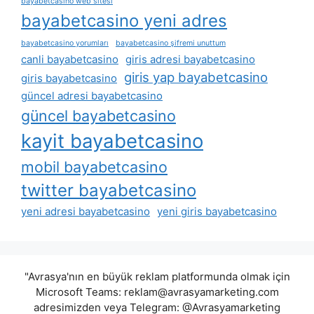
bayabetcasino web sitesi
bayabetcasino yeni adres
bayabetcasino yorumları
bayabetcasino şifremi unuttum
canli bayabetcasino
giris adresi bayabetcasino
giris yap bayabetcasino
giris bayabetcasino
güncel adresi bayabetcasino
güncel bayabetcasino
kayit bayabetcasino
mobil bayabetcasino
twitter bayabetcasino
yeni adresi bayabetcasino
yeni giris bayabetcasino
"Avrasya'nın en büyük reklam platformunda olmak için
Microsoft Teams:
reklam@avrasyamarketing.com
adresimizden veya Telegram: @Avrasyamarketing