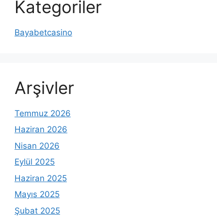
Kategoriler
Bayabetcasino
Arşivler
Temmuz 2026
Haziran 2026
Nisan 2026
Eylül 2025
Haziran 2025
Mayıs 2025
Şubat 2025