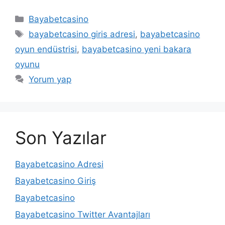
Kategoriler
Bayabetcasino
Etiketler
bayabetcasino giris adresi
,
bayabetcasino
oyun endüstrisi
,
bayabetcasino yeni bakara
oyunu
Yorum yap
Son Yazılar
Bayabetcasino Adresi
Bayabetcasino Giriş
Bayabetcasino
Bayabetcasino Twitter Avantajları