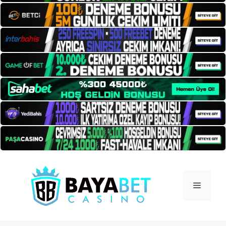
İçeriğe
atla
Menü