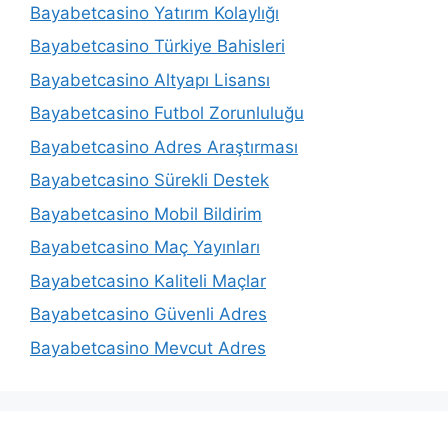
Bayabetcasino Yatırım Kolaylığı
Bayabetcasino Türkiye Bahisleri
Bayabetcasino Altyapı Lisansı
Bayabetcasino Futbol Zorunluluğu
Bayabetcasino Adres Araştırması
Bayabetcasino Sürekli Destek
Bayabetcasino Mobil Bildirim
Bayabetcasino Maç Yayınları
Bayabetcasino Kaliteli Maçlar
Bayabetcasino Güvenli Adres
Bayabetcasino Mevcut Adres