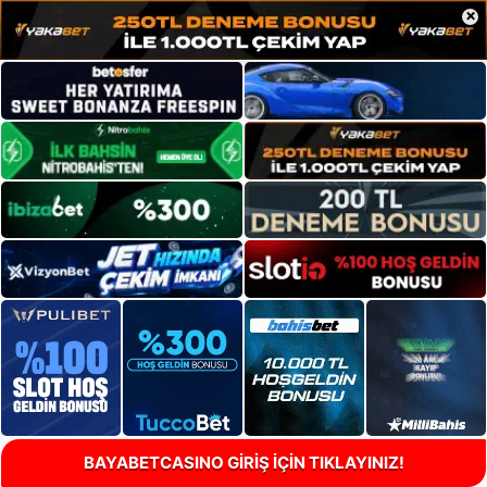
×
BAYABETCASINO GİRİŞ İÇİN TIKLAYINIZ!