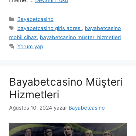
İnternet …
Devamını oku
Kategoriler
Bayabetcasino
Etiketler
bayabetcasino giris adresi
,
bayabetcasino
mobil cihaz
,
bayabetcasino müşteri hizmetleri
Yorum yap
Bayabetcasino Müşteri
Hizmetleri
Ağustos 10, 2024
yazar
Bayabetcasino