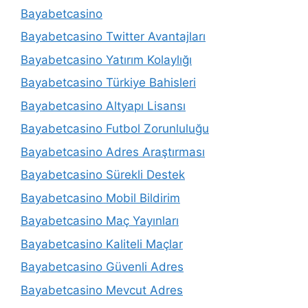
Bayabetcasino
Bayabetcasino Twitter Avantajları
Bayabetcasino Yatırım Kolaylığı
Bayabetcasino Türkiye Bahisleri
Bayabetcasino Altyapı Lisansı
Bayabetcasino Futbol Zorunluluğu
Bayabetcasino Adres Araştırması
Bayabetcasino Sürekli Destek
Bayabetcasino Mobil Bildirim
Bayabetcasino Maç Yayınları
Bayabetcasino Kaliteli Maçlar
Bayabetcasino Güvenli Adres
Bayabetcasino Mevcut Adres