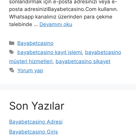
sonlandırmak için e-posta adresinizi veya e-
posta adresiniziBayabetcasino.Com kullanın.
Whatsapp kanalınız üzerinden para çekme
talebinde …
Devamını oku
Kategoriler
Bayabetcasino
Etiketler
bayabetcasino kayıt i̇şlemi
,
bayabetcasino
müşteri hizmetleri
,
bayabetcasino sikayet
Yorum yap
Son Yazılar
Bayabetcasino Adresi
Bayabetcasino Giriş