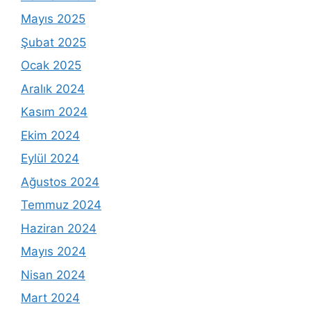
Mayıs 2025
Şubat 2025
Ocak 2025
Aralık 2024
Kasım 2024
Ekim 2024
Eylül 2024
Ağustos 2024
Temmuz 2024
Haziran 2024
Mayıs 2024
Nisan 2024
Mart 2024