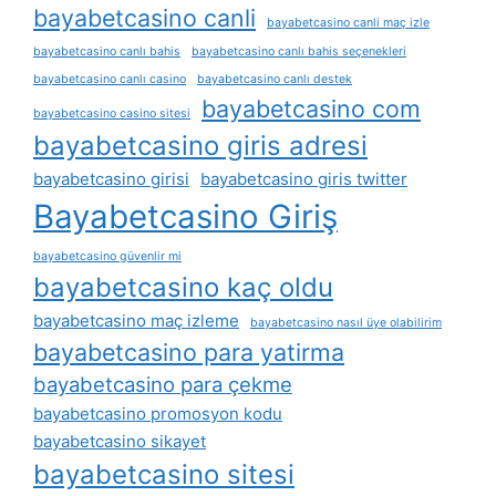
bayabetcasino canli
bayabetcasino canli maç izle
bayabetcasino canlı bahis
bayabetcasino canlı bahis seçenekleri
bayabetcasino canlı casino
bayabetcasino canlı destek
bayabetcasino com
bayabetcasino casino sitesi
bayabetcasino giris adresi
bayabetcasino girisi
bayabetcasino giris twitter
Bayabetcasino Giriş
bayabetcasino güvenlir mi
bayabetcasino kaç oldu
bayabetcasino maç izleme
bayabetcasino nasıl üye olabilirim
bayabetcasino para yatirma
bayabetcasino para çekme
bayabetcasino promosyon kodu
bayabetcasino sikayet
bayabetcasino sitesi