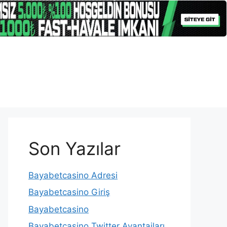
Son Yazılar
Bayabetcasino Adresi
Bayabetcasino Giriş
Bayabetcasino
Bayabetcasino Twitter Avantajları