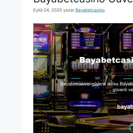
Eylül 24, 2025
yazar
Bayabetcasino