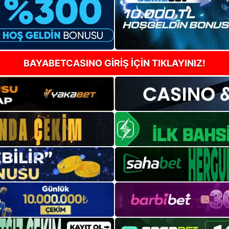
BAYABETCASINO GİRİŞ İÇİN TIKLAYINIZ!