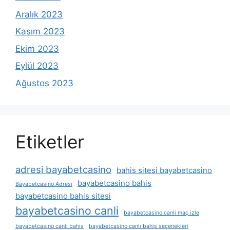
Aralık 2023
Kasım 2023
Ekim 2023
Eylül 2023
Ağustos 2023
Etiketler
adresi bayabetcasino
bahis sitesi bayabetcasino
bayabetcasino bahis
Bayabetcasino Adresi
bayabetcasino bahis sitesi
bayabetcasino canli
bayabetcasino canli maç izle
bayabetcasino canlı bahis
bayabetcasino canlı bahis seçenekleri