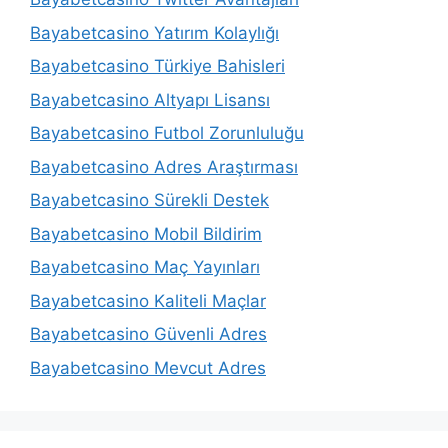
Bayabetcasino Yatırım Kolaylığı
Bayabetcasino Türkiye Bahisleri
Bayabetcasino Altyapı Lisansı
Bayabetcasino Futbol Zorunluluğu
Bayabetcasino Adres Araştırması
Bayabetcasino Sürekli Destek
Bayabetcasino Mobil Bildirim
Bayabetcasino Maç Yayınları
Bayabetcasino Kaliteli Maçlar
Bayabetcasino Güvenli Adres
Bayabetcasino Mevcut Adres