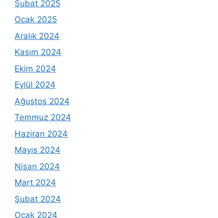
Şubat 2025
Ocak 2025
Aralık 2024
Kasım 2024
Ekim 2024
Eylül 2024
Ağustos 2024
Temmuz 2024
Haziran 2024
Mayıs 2024
Nisan 2024
Mart 2024
Şubat 2024
Ocak 2024