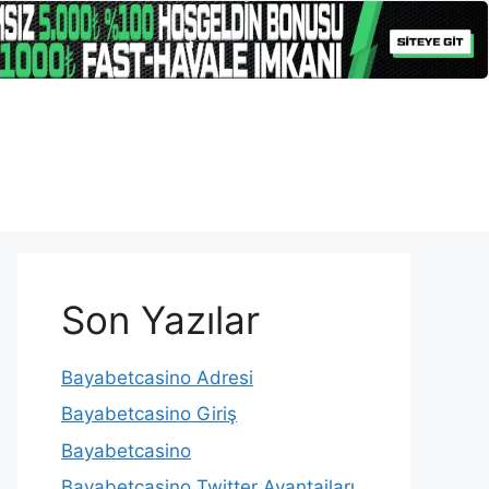
Son Yazılar
Bayabetcasino Adresi
Bayabetcasino Giriş
Bayabetcasino
Bayabetcasino Twitter Avantajları