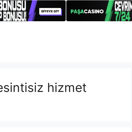
sintisiz hizmet