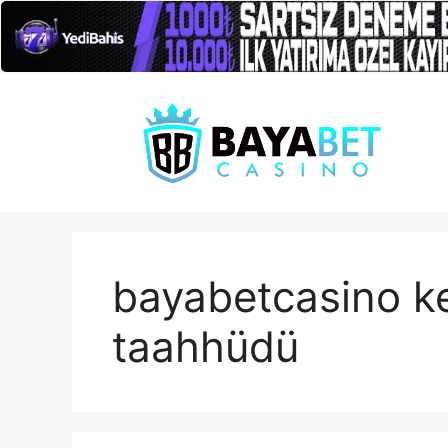
İçeriğe
atla
bayabetcasino ke
taahhüdü