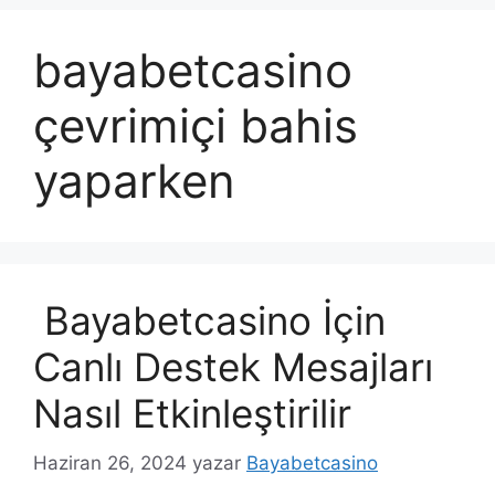
bayabetcasino
çevrimiçi bahis
yaparken
Bayabetcasino İçin
Canlı Destek Mesajları
Nasıl Etkinleştirilir
Haziran 26, 2024
yazar
Bayabetcasino