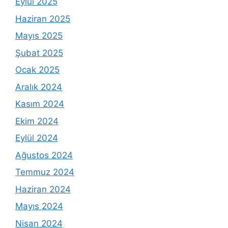
Eylül 2025
Haziran 2025
Mayıs 2025
Şubat 2025
Ocak 2025
Aralık 2024
Kasım 2024
Ekim 2024
Eylül 2024
Ağustos 2024
Temmuz 2024
Haziran 2024
Mayıs 2024
Nisan 2024