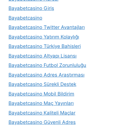
Bayabetcasino Giriş
Bayabetcasino
Bayabetcasino Twitter Avantajları
Bayabetcasino Yatırım Kolaylığı
Bayabetcasino Türkiye Bahisleri
Bayabetcasino Altyapı Lisansı
Bayabetcasino Futbol Zorunluluğu
Bayabetcasino Adres Araştırması
Bayabetcasino Sürekli Destek
Bayabetcasino Mobil Bildirim
Bayabetcasino Maç Yayınları
Bayabetcasino Kaliteli Maçlar
Bayabetcasino Güvenli Adres