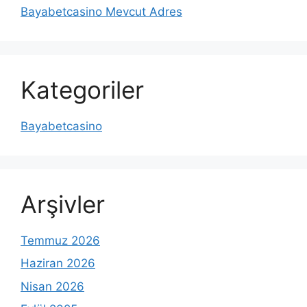
Bayabetcasino Mevcut Adres
Kategoriler
Bayabetcasino
Arşivler
Temmuz 2026
Haziran 2026
Nisan 2026