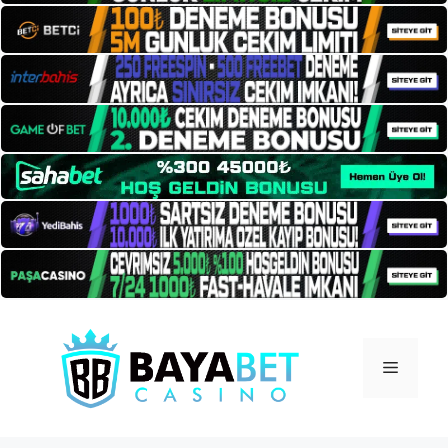
İçeriğe
atla
Menü