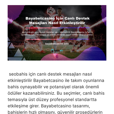
seobahis için canlı destek mesajları nasıl
etkinleştirilir Bayabetcasino ile takım oyunlarına
bahis oynayabilir ve potansiyel olarak önemli
ödüller kazanabilirsiniz. Bu seçimler, canlı bahis
temasıyla üst düzey profesyonel standartta
etkileşime girer. Bayabetcasino tasarımı,
bahislerin hızlı olmasını, güvenilir prosedürlerin