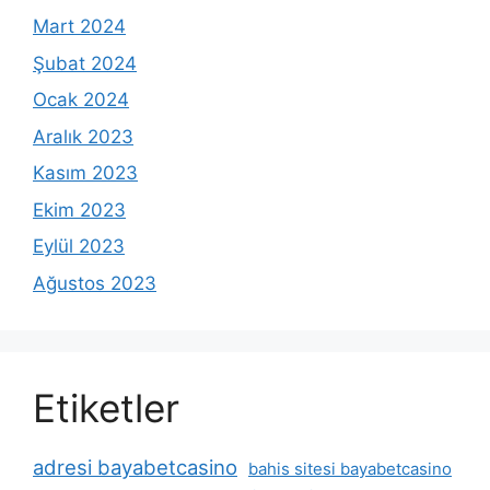
Mart 2024
Şubat 2024
Ocak 2024
Aralık 2023
Kasım 2023
Ekim 2023
Eylül 2023
Ağustos 2023
Etiketler
adresi bayabetcasino
bahis sitesi bayabetcasino