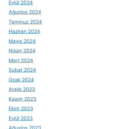
Eylül 2024
Ağustos 2024
Temmuz 2024
Haziran 2024
Mayıs 2024
Nisan 2024
Mart 2024
Şubat 2024
Ocak 2024
Aralık 2023
Kasım 2023
Ekim 2023
Eylül 2023
Ağustos 2023