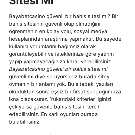
Sitesi Mi
Bayabetcasino güvenli bir bahis sitesi mi? Bir
bahis sitesinin güvenli olup olmadığını
öğrenmenin en kolay yolu, sosyal medya
hesaplarından araştırma yapmaktır. Bu sayede
kullanıcı yorumlarını bağımsız olarak
görüntüleyebilir ve isteklerinize göre yatırım
yapıp yapmayacağınıza karar verebilirsiniz.
Bayabetcasino güvenli bir bahis sitesi mi
güvenli mi diye soruyorsanız burada siteyi
övmenin bir anlamı yok. Bu sitedeki yazıları
okuduktan sonra eşsiz bir fırsat sunduğumuza
ikna olacaksınız. Yukarıdaki kriterler ilginizi
çekiyorsa güvenle bahis sitesini tercih
edebilirsiniz. En karlı oyunları burada
bulabilirsiniz.