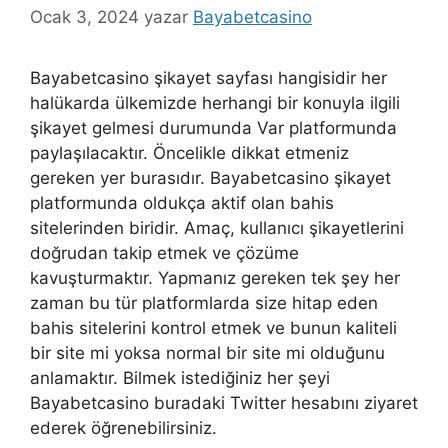
Ocak 3, 2024
yazar
Bayabetcasino
Bayabetcasino şikayet sayfası hangisidir her
halükarda ülkemizde herhangi bir konuyla ilgili
şikayet gelmesi durumunda Var platformunda
paylaşılacaktır. Öncelikle dikkat etmeniz
gereken yer burasıdır. Bayabetcasino şikayet
platformunda oldukça aktif olan bahis
sitelerinden biridir. Amaç, kullanıcı şikayetlerini
doğrudan takip etmek ve çözüme
kavuşturmaktır. Yapmanız gereken tek şey her
zaman bu tür platformlarda size hitap eden
bahis sitelerini kontrol etmek ve bunun kaliteli
bir site mi yoksa normal bir site mi olduğunu
anlamaktır. Bilmek istediğiniz her şeyi
Bayabetcasino buradaki Twitter hesabını ziyaret
ederek öğrenebilirsiniz.