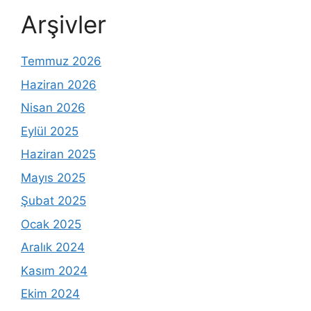
Arşivler
Temmuz 2026
Haziran 2026
Nisan 2026
Eylül 2025
Haziran 2025
Mayıs 2025
Şubat 2025
Ocak 2025
Aralık 2024
Kasım 2024
Ekim 2024