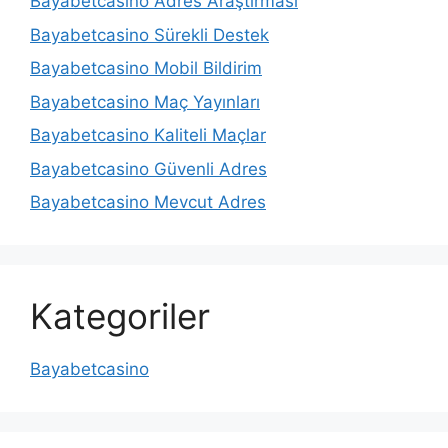
Bayabetcasino Adres Araştırması
Bayabetcasino Sürekli Destek
Bayabetcasino Mobil Bildirim
Bayabetcasino Maç Yayınları
Bayabetcasino Kaliteli Maçlar
Bayabetcasino Güvenli Adres
Bayabetcasino Mevcut Adres
Kategoriler
Bayabetcasino