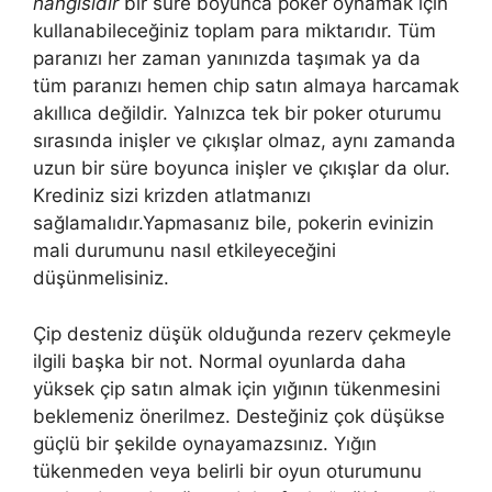
hangisidir
bir süre boyunca poker oynamak için
kullanabileceğiniz toplam para miktarıdır. Tüm
paranızı her zaman yanınızda taşımak ya da
tüm paranızı hemen chip satın almaya harcamak
akıllıca değildir. Yalnızca tek bir poker oturumu
sırasında inişler ve çıkışlar olmaz, aynı zamanda
uzun bir süre boyunca inişler ve çıkışlar da olur.
Krediniz sizi krizden atlatmanızı
sağlamalıdır.Yapmasanız bile, pokerin evinizin
mali durumunu nasıl etkileyeceğini
düşünmelisiniz.
Çip desteniz düşük olduğunda rezerv çekmeyle
ilgili başka bir not. Normal oyunlarda daha
yüksek çip satın almak için yığının tükenmesini
beklemeniz önerilmez. Desteğiniz çok düşükse
güçlü bir şekilde oynayamazsınız. Yığın
tükenmeden veya belirli bir oyun oturumunu