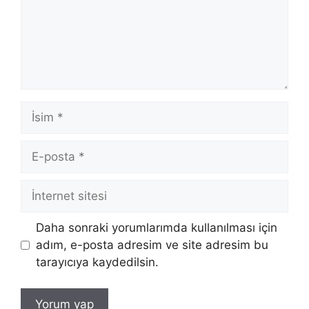
İsim
E-
posta
İnternet
sitesi
Daha sonraki yorumlarımda kullanılması için
adım, e-posta adresim ve site adresim bu
tarayıcıya kaydedilsin.