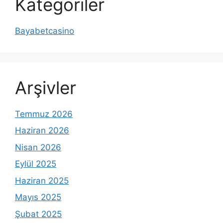
Kategoriler
Bayabetcasino
Arşivler
Temmuz 2026
Haziran 2026
Nisan 2026
Eylül 2025
Haziran 2025
Mayıs 2025
Şubat 2025