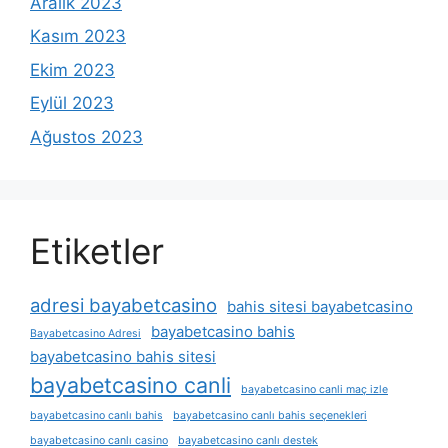
Aralık 2023
Kasım 2023
Ekim 2023
Eylül 2023
Ağustos 2023
Etiketler
adresi bayabetcasino
bahis sitesi bayabetcasino
bayabetcasino bahis
Bayabetcasino Adresi
bayabetcasino bahis sitesi
bayabetcasino canli
bayabetcasino canli maç izle
bayabetcasino canlı bahis
bayabetcasino canlı bahis seçenekleri
bayabetcasino canlı casino
bayabetcasino canlı destek