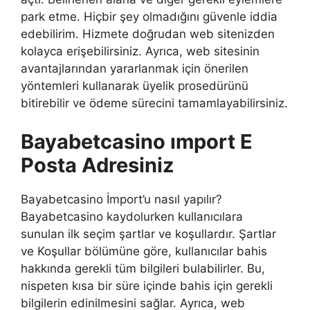
park etme. Hiçbir şey olmadığını güvenle iddia
edebilirim. Hizmete doğrudan web sitenizden
kolayca erişebilirsiniz. Ayrıca, web sitesinin
avantajlarından yararlanmak için önerilen
yöntemleri kullanarak üyelik prosedürünü
bitirebilir ve ödeme sürecini tamamlayabilirsiniz.
Bayabetcasino ımport E
Posta Adresiniz
Bayabetcasino İmport’u nasıl yapılır?
Bayabetcasino kaydolurken kullanıcılara
sunulan ilk seçim şartlar ve koşullardır. Şartlar
ve Koşullar bölümüne göre, kullanıcılar bahis
hakkında gerekli tüm bilgileri bulabilirler. Bu,
nispeten kısa bir süre içinde bahis için gerekli
bilgilerin edinilmesini sağlar. Ayrıca, web