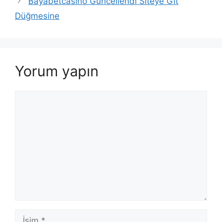
Bayabetcasino Güncellendi Siteye Git
Düğmesine
Yorum yapın
Yorum
İsim