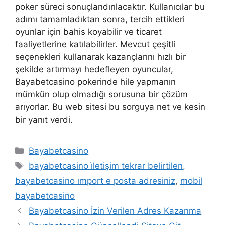
poker süreci sonuçlandırılacaktır. Kullanıcılar bu
adımı tamamladıktan sonra, tercih ettikleri
oyunlar için bahis koyabilir ve ticaret
faaliyetlerine katılabilirler. Mevcut çeşitli
seçenekleri kullanarak kazançlarını hızlı bir
şekilde artırmayı hedefleyen oyuncular,
Bayabetcasino pokerinde hile yapmanın
mümkün olup olmadığı sorusuna bir çözüm
arıyorlar. Bu web sitesi bu sorguya net ve kesin
bir yanıt verdi.
Kategoriler
Bayabetcasino
Etiketler
bayabetcasino i̇letişim tekrar belirtilen
,
bayabetcasino ımport e posta adresiniz
,
mobil
bayabetcasino
Bayabetcasino İzin Verilen Adres Kazanma