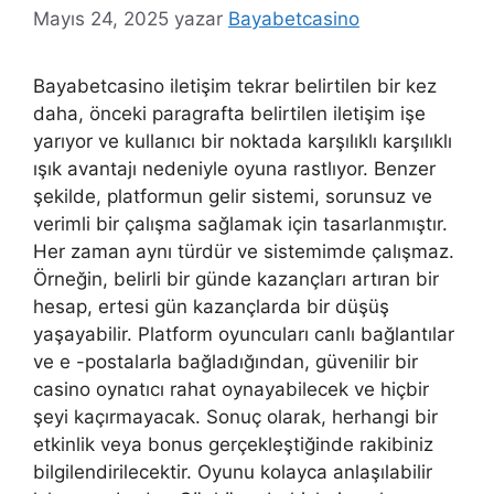
Mayıs 24, 2025
yazar
Bayabetcasino
Bayabetcasino iletişim tekrar belirtilen bir kez
daha, önceki paragrafta belirtilen iletişim işe
yarıyor ve kullanıcı bir noktada karşılıklı karşılıklı
ışık avantajı nedeniyle oyuna rastlıyor. Benzer
şekilde, platformun gelir sistemi, sorunsuz ve
verimli bir çalışma sağlamak için tasarlanmıştır.
Her zaman aynı türdür ve sistemimde çalışmaz.
Örneğin, belirli bir günde kazançları artıran bir
hesap, ertesi gün kazançlarda bir düşüş
yaşayabilir. Platform oyuncuları canlı bağlantılar
ve e -postalarla bağladığından, güvenilir bir
casino oynatıcı rahat oynayabilecek ve hiçbir
şeyi kaçırmayacak. Sonuç olarak, herhangi bir
etkinlik veya bonus gerçekleştiğinde rakibiniz
bilgilendirilecektir. Oyunu kolayca anlaşılabilir