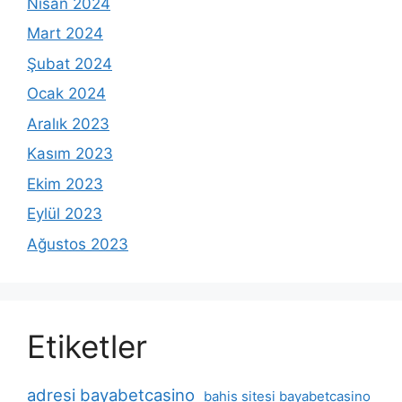
Nisan 2024
Mart 2024
Şubat 2024
Ocak 2024
Aralık 2023
Kasım 2023
Ekim 2023
Eylül 2023
Ağustos 2023
Etiketler
adresi bayabetcasino
bahis sitesi bayabetcasino