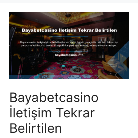
Bayabetcasino
İletişim Tekrar
Belirtilen