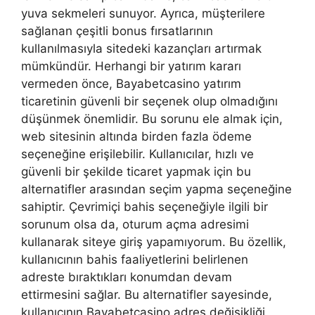
yuva sekmeleri sunuyor. Ayrıca, müşterilere
sağlanan çeşitli bonus fırsatlarının
kullanılmasıyla sitedeki kazançları artırmak
mümkündür. Herhangi bir yatırım kararı
vermeden önce, Bayabetcasino yatırım
ticaretinin güvenli bir seçenek olup olmadığını
düşünmek önemlidir. Bu sorunu ele almak için,
web sitesinin altında birden fazla ödeme
seçeneğine erişilebilir. Kullanıcılar, hızlı ve
güvenli bir şekilde ticaret yapmak için bu
alternatifler arasından seçim yapma seçeneğine
sahiptir. Çevrimiçi bahis seçeneğiyle ilgili bir
sorunum olsa da, oturum açma adresimi
kullanarak siteye giriş yapamıyorum. Bu özellik,
kullanıcının bahis faaliyetlerini belirlenen
adreste bıraktıkları konumdan devam
ettirmesini sağlar. Bu alternatifler sayesinde,
kullanıcının Bayabetcasino adres değişikliği