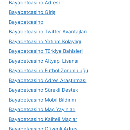
Bayabetcasino Adresi
Bayabetcasino Giriş
Bayabetcasino
Bayabetcasino Twitter Avantajları
Bayabetcasino Yatırım Kolaylığı
Bayabetcasino Türkiye Bahisleri
Bayabetcasino Altyapı Lisansı
Bayabetcasino Futbol Zorunluluğu
Bayabetcasino Adres Araştırması
Bayabetcasino Sürekli Destek
Bayabetcasino Mobil Bildirim
Bayabetcasino Maç Yayınları
Bayabetcasino Kaliteli Maçlar
Bayabetcasino Güvenli Adres